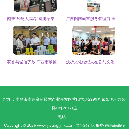
南宁“经纪人高考”圆满结束 以考促学，赋能文化经纪人专业成长
广西图南画室服务管理篇 重视集训体验感，来图南吧——文化经纪人服务保驾护航
花香与诚信齐放 广西市场监管驱动特色产业高质量发展的治理智慧
浅析文化经纪人在公共文化服务体系建设中的价值——以区人大教科文卫委专题调研为引
地址：南昌市南昌高新技术产业开发区紫阳大道2999号紫阳明珠办公
楼D栋201-1室
电话：-
Copyright © 2026
www.yiyanglynx.com
文化经纪人服务
南昌高新技